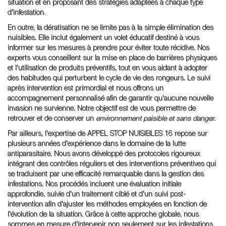
situation et en proposant des stratégies adaptées à chaque type
d'infestation.
En outre, la dératisation ne se limite pas à la simple élimination des
nuisibles. Elle inclut également un volet éducatif destiné à vous
informer sur les mesures à prendre pour éviter toute récidive. Nos
experts vous conseillent sur la mise en place de barrières physiques
et l'utilisation de produits préventifs, tout en vous aidant à adopter
des habitudes qui perturbent le cycle de vie des rongeurs. Le suivi
après intervention est primordial et nous offrons un
accompagnement personnalisé afin de garantir qu'aucune nouvelle
invasion ne survienne. Notre objectif est de vous permettre de
retrouver et de conserver un
environnement paisible et sans danger
.
Par ailleurs, l'expertise de APPEL STOP NUISIBLES 16 repose sur
plusieurs années d'expérience dans le domaine de la lutte
antiparasitaire. Nous avons développé des protocoles rigoureux
intégrant des contrôles réguliers et des interventions préventives qui
se traduisent par une efficacité remarquable dans la gestion des
infestations. Nos procédés incluent une évaluation initiale
approfondie, suivie d'un traitement ciblé et d'un suivi post-
intervention afin d'ajuster les méthodes employées en fonction de
l'évolution de la situation. Grâce à cette approche globale, nous
sommes en mesure d'intervenir non seulement sur les infestations