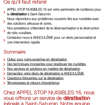
Ce qu'il faut retenir
APPEL STOP NUISIBLES 16 est votre partenaire de confiance pour
la
dératisation
à Saint-Saturnin.
Nous répondons aux problèmes courants liés aux nuisibles avec
des solutions
efficaces
et sûres.
Nos prestations s'étendent de la désinsectisation à la destruction
de nids nuisibles.
Contactez-nous à ANGOULÊME pour un devis personnalisé et
une intervention rapide.
Sommaire
Optez pour notre expertise en dératisation
Des techniques innovantes pour éradiquer les nuisibles
Nos services et solutions en matière de dératisation
Demandez votre devis de dératisation à ANGOULÊME
Questions fréquentes sur la dératisation
Témoignages et retours d'expérience
Chez APPEL STOP NUISIBLES 16, nous
vous offrons un service de
dératisation
inégalé à Saint-Saturnin. Notre équipe