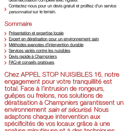
désinsectisation complète avec rigueur.
Contactez-nous pour un devis gratuit et profitez d'un service
personnalisé
sur le terrain.
Sommaire
Présentation et expertise locale
Expert en dératisation pour un environnement sain
Méthodes avancées d'intervention durable
Services variés contre les nuisibles
Devis rapide à Champniers
FAQ et conseils pratiques
Chez APPEL STOP NUISIBLES 16, notre
engagement pour votre tranquillité est
total. Face à l'intrusion de rongeurs,
guêpes ou frelons, nos solutions de
dératisation à Champniers garantissent un
environnement
sain et sécurisé
. Nous
adaptons chaque intervention aux
spécificités de vos locaux grâce à une