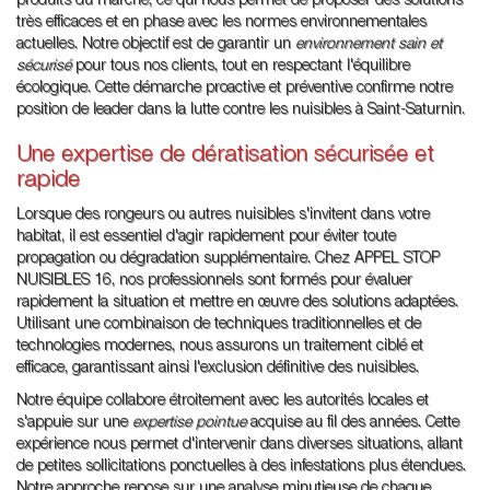
produits du marché, ce qui nous permet de proposer des solutions
très efficaces et en phase avec les normes environnementales
actuelles. Notre objectif est de garantir un
environnement sain et
sécurisé
pour tous nos clients, tout en respectant l'équilibre
écologique. Cette démarche proactive et préventive confirme notre
position de leader dans la lutte contre les nuisibles à Saint-Saturnin.
Une expertise de dératisation sécurisée et
rapide
Lorsque des rongeurs ou autres nuisibles s'invitent dans votre
habitat, il est essentiel d'agir rapidement pour éviter toute
propagation ou dégradation supplémentaire. Chez APPEL STOP
NUISIBLES 16, nos professionnels sont formés pour évaluer
rapidement la situation et mettre en œuvre des solutions adaptées.
Utilisant une combinaison de techniques traditionnelles et de
technologies modernes, nous assurons un traitement ciblé et
efficace, garantissant ainsi l'exclusion définitive des nuisibles.
Notre équipe collabore étroitement avec les autorités locales et
s'appuie sur une
expertise pointue
acquise au fil des années. Cette
expérience nous permet d'intervenir dans diverses situations, allant
de petites sollicitations ponctuelles à des infestations plus étendues.
Notre approche repose sur une analyse minutieuse de chaque