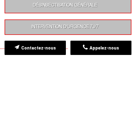
DÉSINSECTISATION GÉNÉRALE
INTERVENTION D’URGENCE 7J/7
Contactez-nous
Appelez-nous
ZONE D'INTERVENTION
Nous intervenons dans toute la Charente
APPEL STOP NUISIBLES 16 est implanté au coeur à
Angoulême et nous intervenons dans toute la
Charente.