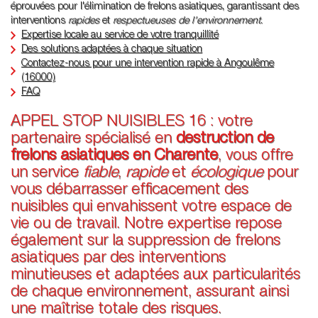
éprouvées pour l'élimination de frelons asiatiques, garantissant des
interventions
rapides
et
respectueuses de l'environnement
.
Expertise locale au service de votre tranquillité
Des solutions adaptées à chaque situation
Contactez-nous pour une intervention rapide à Angoulême
(16000)
FAQ
APPEL STOP NUISIBLES 16 : votre
partenaire spécialisé en
destruction de
frelons asiatiques en Charente
, vous offre
un service
fiable
,
rapide
et
écologique
pour
vous débarrasser efficacement des
nuisibles qui envahissent votre espace de
vie ou de travail. Notre expertise repose
également sur la suppression de frelons
asiatiques par des interventions
minutieuses et adaptées aux particularités
de chaque environnement, assurant ainsi
une maîtrise totale des risques.