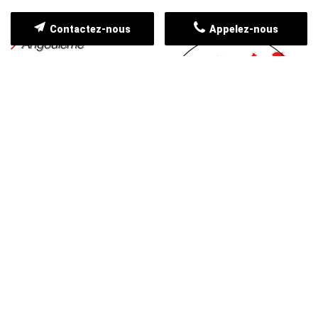
Contactez-nous
Appelez-nous
Angoulême
Gond-Pontouvre
Saint-Yrieix-sur-
Charente
Isle-d'Espagnac
Saint-Michel
Soyaux