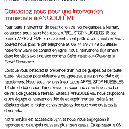
et le bien-être des habitants de ANGOULÊME.
Contactez-nous pour une intervention
immédiate à ANGOULÊME
Pour toute intervention de destruction de nid de guêpes à Nersac,
contactez-nous sans hésitation. APPEL STOP NUISIBLES 16 est
basé à ANGOULÊME et nos experts sont prêts à vous assister. Vous
pouvez nous joindre par téléphone au 06 74 59 71 49 ou utiliser
notre formulaire de contact en ligne. Nous intervenons également
dans les villes avoisinantes comme
Saint-Yrieix-sur-Charente
et
Gond-Pontouvre
.
Lorsque vous détectez la présence d'un nid de guêpes ou de toute
autre infestation potentiellement dangereuse, il est primordial d'agir
rapidement
. Nous vous invitons à contacter APPEL STOP NUISIBLES
16 afin de bénéficier d'une expertise reconnue dans la destruction
de nids de guêpes à Nersac. Basés à ANGOULÊME, nous disposons
d'une équipe d'intervention dédiée et expérimentée, prête à se
déplacer dans la région et ses environs dès que vous en faites la
demande.
Notre service est accessible
7j/7
, et nous nous engageons à
répondre à vos appels dans les plus brefs délais. En appelant le 06