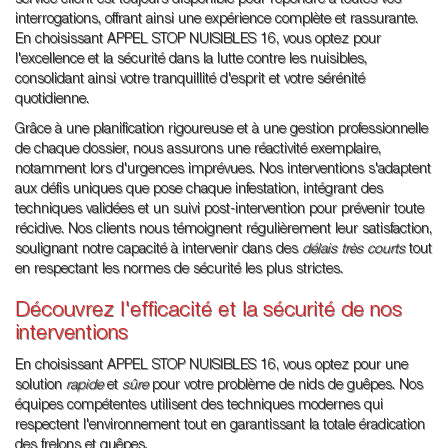
service client est toujours disponible pour répondre à toutes vos
interrogations, offrant ainsi une expérience complète et rassurante.
En choisissant APPEL STOP NUISIBLES 16, vous optez pour
l'excellence et la sécurité dans la lutte contre les nuisibles,
consolidant ainsi votre tranquillité d'esprit et votre sérénité
quotidienne.
Grâce à une planification rigoureuse et à une gestion professionnelle
de chaque dossier, nous assurons une réactivité exemplaire,
notamment lors d'urgences imprévues. Nos interventions s'adaptent
aux défis uniques que pose chaque infestation, intégrant des
techniques validées et un suivi post-intervention pour prévenir toute
récidive. Nos clients nous témoignent régulièrement leur satisfaction,
soulignant notre capacité à intervenir dans des
délais très courts
tout
en respectant les normes de sécurité les plus strictes.
Découvrez l'efficacité et la sécurité de nos
interventions
En choisissant APPEL STOP NUISIBLES 16, vous optez pour une
solution
rapide
et
sûre
pour votre problème de nids de guêpes. Nos
équipes compétentes utilisent des techniques modernes qui
respectent l'environnement tout en garantissant la totale éradication
des frelons et guêpes.