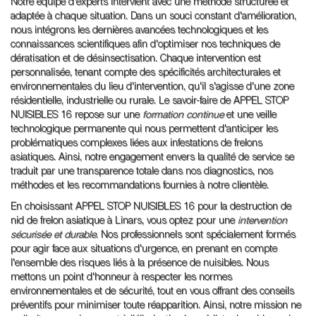
Notre équipe d'experts intervient avec une méthode structurée et
adaptée à chaque situation. Dans un souci constant d'amélioration,
nous intégrons les dernières avancées technologiques et les
connaissances scientifiques afin d'optimiser nos techniques de
dératisation et de désinsectisation. Chaque intervention est
personnalisée, tenant compte des spécificités architecturales et
environnementales du lieu d'intervention, qu'il s'agisse d'une zone
résidentielle, industrielle ou rurale. Le savoir-faire de APPEL STOP
NUISIBLES 16 repose sur une
formation continue
et une veille
technologique permanente qui nous permettent d'anticiper les
problématiques complexes liées aux infestations de frelons
asiatiques. Ainsi, notre engagement envers la qualité de service se
traduit par une transparence totale dans nos diagnostics, nos
méthodes et les recommandations fournies à notre clientèle.
En choisissant APPEL STOP NUISIBLES 16 pour la destruction de
nid de frelon asiatique à Linars, vous optez pour une
intervention
sécurisée et durable
. Nos professionnels sont spécialement formés
pour agir face aux situations d'urgence, en prenant en compte
l'ensemble des risques liés à la présence de nuisibles. Nous
mettons un point d'honneur à respecter les normes
environnementales et de sécurité, tout en vous offrant des conseils
préventifs pour minimiser toute réapparition. Ainsi, notre mission ne