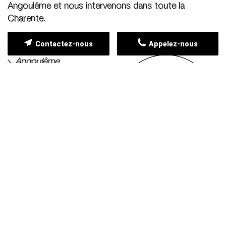
Angoulême et nous intervenons dans toute la
Charente.
Contactez-nous
Appelez-nous
Angoulême
Gond-Pontouvre
Saint-Yrieix-sur-
Charente
Isle-d'Espagnac
Saint-Michel
Soyaux