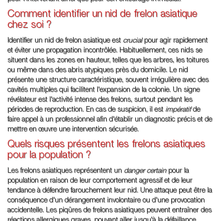
Comment identifier un nid de frelon asiatique
chez soi ?
Identifier un nid de frelon asiatique est
crucial
pour agir rapidement
et éviter une propagation incontrôlée. Habituellement, ces nids se
situent dans les zones en hauteur, telles que les arbres, les toitures
ou même dans des abris atypiques près du domicile. Le nid
présente une structure caractéristique, souvent irrégulière avec des
cavités multiples qui facilitent l'expansion de la colonie. Un signe
révélateur est l'activité intense des frelons, surtout pendant les
périodes de reproduction. En cas de suspicion, il est
impératif
de
faire appel à un professionnel afin d'établir un diagnostic précis et de
mettre en œuvre une intervention sécurisée.
Quels risques présentent les frelons asiatiques
pour la population ?
Les frelons asiatiques représentent un
danger certain
pour la
population en raison de leur comportement agressif et de leur
tendance à défendre farouchement leur nid. Une attaque peut être la
conséquence d'un dérangement involontaire ou d'une provocation
accidentelle. Les piqûres de frelons asiatiques peuvent entraîner des
réactions allergiques graves, pouvant aller jusqu'à la défaillance