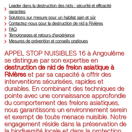
Leader dans la destruction des nids : sécurité et efficacité
garanties
Solutions sur mesure pour un habitat sain et sûr
Contactez-nous pour la destruction de nid à Rivières
FAQ
Témoignages et retours d'expérience
Mesures de prévention et conseils pratiques
APPEL STOP NUISIBLES 16 à Angoulême
se distingue par son expertise en
destruction de nid de frelon asiatique à
Rivières
et par sa capacité à offrir des
interventions sécurisées, rapides et
durables. En combinant des techniques de
pointe avec une connaissance approfondie
du comportement des frelons asiatiques,
nous garantissons un environnement serein
et exempt de toute menace nuisible. Notre
engagement réside dans la préservation de
la biodiversité locale et dans la protection