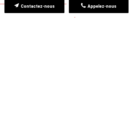
Contactez-nous
Appelez-nous
NOS CLIENTS TÉMOIGNENT
FRANCK PRIOUX
26/06/2025
M. CHARRON est très sérieux et réactif. Très
professionnel.