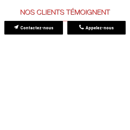
NOS CLIENTS TÉMOIGNENT
Contactez-nous
Appelez-nous
FRANCK PRIOUX
26/06/2025
M. CHARRON est très sérieux et réactif. Très
professionnel.