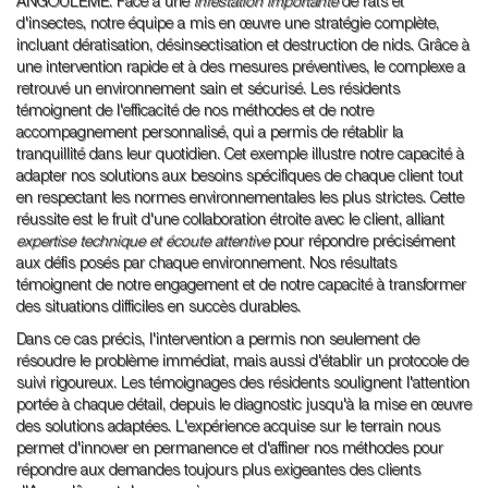
ANGOULÊME. Face à une
infestation importante
de rats et
d'insectes, notre équipe a mis en œuvre une stratégie complète,
incluant dératisation, désinsectisation et destruction de nids. Grâce à
une intervention rapide et à des mesures préventives, le complexe a
retrouvé un environnement sain et sécurisé. Les résidents
témoignent de l'efficacité de nos méthodes et de notre
accompagnement personnalisé, qui a permis de rétablir la
tranquillité dans leur quotidien. Cet exemple illustre notre capacité à
adapter nos solutions aux besoins spécifiques de chaque client tout
en respectant les normes environnementales les plus strictes. Cette
réussite est le fruit d'une collaboration étroite avec le client, alliant
expertise technique et écoute attentive
pour répondre précisément
aux défis posés par chaque environnement. Nos résultats
témoignent de notre engagement et de notre capacité à transformer
des situations difficiles en succès durables.
Dans ce cas précis, l'intervention a permis non seulement de
résoudre le problème immédiat, mais aussi d'établir un protocole de
suivi rigoureux. Les témoignages des résidents soulignent l'attention
portée à chaque détail, depuis le diagnostic jusqu'à la mise en œuvre
des solutions adaptées. L'expérience acquise sur le terrain nous
permet d'innover en permanence et d'affiner nos méthodes pour
répondre aux demandes toujours plus exigeantes des clients