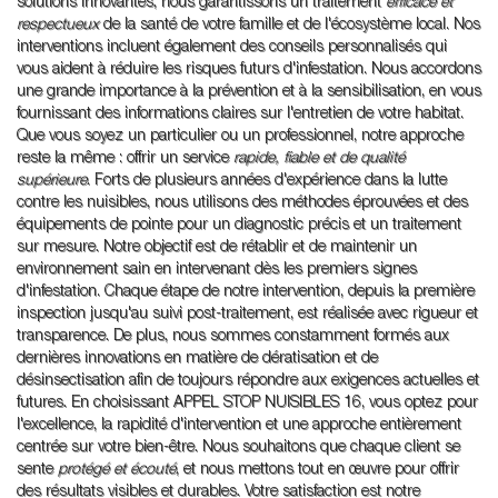
solutions innovantes, nous garantissons un traitement
efficace et
respectueux
de la santé de votre famille et de l'écosystème local. Nos
interventions incluent également des conseils personnalisés qui
vous aident à réduire les risques futurs d'infestation. Nous accordons
une grande importance à la prévention et à la sensibilisation, en vous
fournissant des informations claires sur l'entretien de votre habitat.
Que vous soyez un particulier ou un professionnel, notre approche
reste la même : offrir un service
rapide, fiable et de qualité
supérieure
. Forts de plusieurs années d'expérience dans la lutte
contre les nuisibles, nous utilisons des méthodes éprouvées et des
équipements de pointe pour un diagnostic précis et un traitement
sur mesure. Notre objectif est de rétablir et de maintenir un
environnement sain en intervenant dès les premiers signes
d'infestation. Chaque étape de notre intervention, depuis la première
inspection jusqu'au suivi post-traitement, est réalisée avec rigueur et
transparence. De plus, nous sommes constamment formés aux
dernières innovations en matière de dératisation et de
désinsectisation afin de toujours répondre aux exigences actuelles et
futures. En choisissant APPEL STOP NUISIBLES 16, vous optez pour
l'excellence, la rapidité d'intervention et une approche entièrement
centrée sur votre bien-être. Nous souhaitons que chaque client se
sente
protégé et écouté
, et nous mettons tout en œuvre pour offrir
des résultats visibles et durables. Votre satisfaction est notre