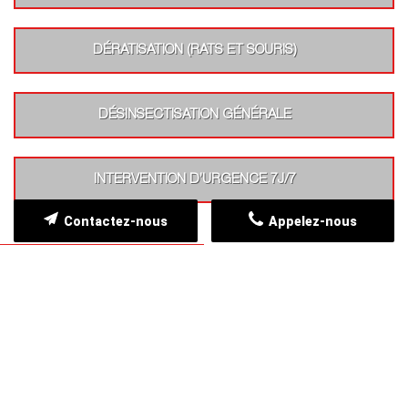
DÉRATISATION (RATS ET SOURIS)
DÉSINSECTISATION GÉNÉRALE
INTERVENTION D’URGENCE 7J/7
Contactez-nous
Appelez-nous
ZONE D'INTERVENTION
Nous intervenons dans toute la Charente
APPEL STOP NUISIBLES 16 est implanté au coeur à