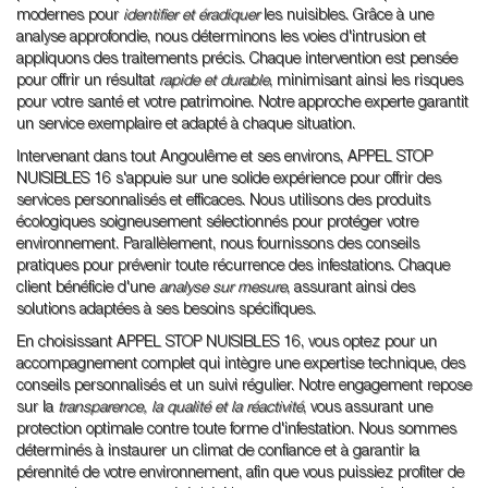
modernes pour
identifier et éradiquer
les nuisibles. Grâce à une
analyse approfondie, nous déterminons les voies d'intrusion et
appliquons des traitements précis. Chaque intervention est pensée
pour offrir un résultat
rapide et durable
, minimisant ainsi les risques
pour votre santé et votre patrimoine. Notre approche experte garantit
un service exemplaire et adapté à chaque situation.
Intervenant dans tout Angoulême et ses environs, APPEL STOP
NUISIBLES 16 s'appuie sur une solide expérience pour offrir des
services personnalisés et efficaces. Nous utilisons des produits
écologiques soigneusement sélectionnés pour protéger votre
environnement. Parallèlement, nous fournissons des conseils
pratiques pour prévenir toute récurrence des infestations. Chaque
client bénéficie d'une
analyse sur mesure
, assurant ainsi des
solutions adaptées à ses besoins spécifiques.
En choisissant APPEL STOP NUISIBLES 16, vous optez pour un
accompagnement complet qui intègre une expertise technique, des
conseils personnalisés et un suivi régulier. Notre engagement repose
sur la
transparence, la qualité et la réactivité
, vous assurant une
protection optimale contre toute forme d'infestation. Nous sommes
déterminés à instaurer un climat de confiance et à garantir la
pérennité de votre environnement, afin que vous puissiez profiter de