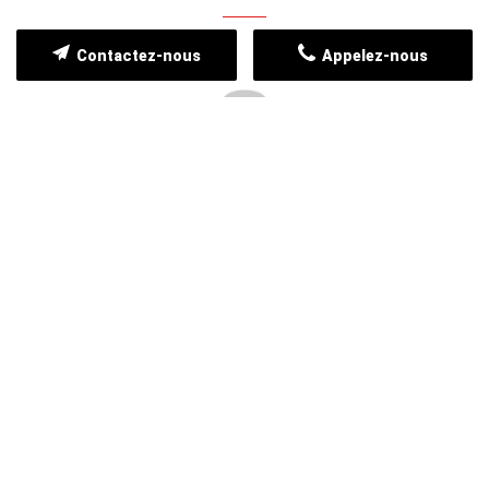
Contactez-nous
Appelez-nous
FRANCK PRIOUX
26/06/2025
M. CHARRON est très sérieux et réactif. Très
professionnel.