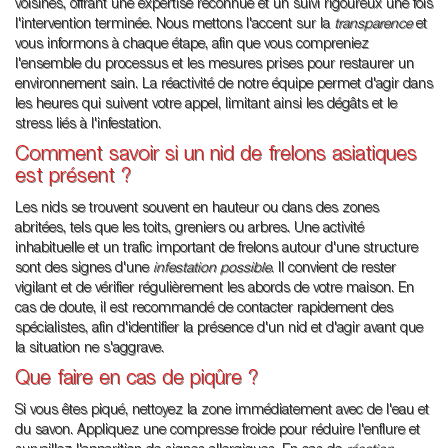
voisines, offrant une expertise reconnue et un suivi rigoureux une fois
l'intervention terminée. Nous mettons l'accent sur la
transparence
et
vous informons à chaque étape, afin que vous compreniez
l'ensemble du processus et les mesures prises pour restaurer un
environnement sain. La réactivité de notre équipe permet d'agir dans
les heures qui suivent votre appel, limitant ainsi les dégâts et le
stress liés à l'infestation.
Comment savoir si un nid de frelons asiatiques
est présent ?
Les nids se trouvent souvent en hauteur ou dans des zones
abritées, tels que les toits, greniers ou arbres. Une activité
inhabituelle et un trafic important de frelons autour d'une structure
sont des signes d'une
infestation possible
. Il convient de rester
vigilant et de vérifier régulièrement les abords de votre maison. En
cas de doute, il est recommandé de contacter rapidement des
spécialistes, afin d'identifier la présence d'un nid et d'agir avant que
la situation ne s'aggrave.
Que faire en cas de piqûre ?
Si vous êtes piqué, nettoyez la zone immédiatement avec de l'eau et
du savon. Appliquez une compresse froide pour réduire l'enflure et