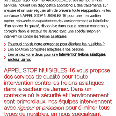
de chaque région comme ANGOULÊME et ses alentours. Nos
services incluent des diagnostics approfondis, des traitements sur
mesure et un suivi régulier afin de prévenir toute réapparition. Faites
confiance à APPEL STOP NUISIBLES 16 pour une intervention
rapide, sécurisée et respectueuse de l'environnement
, et bénéficiez
d'un service de qualité, disponible dans tout le secteur concerné, y
compris dans le secteur de Jarnac avec une spécialisation en
intervention contre les frelons asiatiques.
Pourquoi choisir notre entreprise pour éliminer les nuisibles ?
Des solutions complètes adaptées à vos besoins
Demandez votre devis pour une
Intervention frelons asiatiques
secteur Jarnac
APPEL STOP NUISIBLES 16 vous propose
des services de qualité pour toute
intervention contre les frelons asiatiques
dans le secteur de Jarnac. Dans un
contexte où la sécurité et l'environnement
sont primordiaux, nos équipes interviennent
avec
rigueur et précision
pour éliminer tous
types de nuisibles, en nous spécialisant