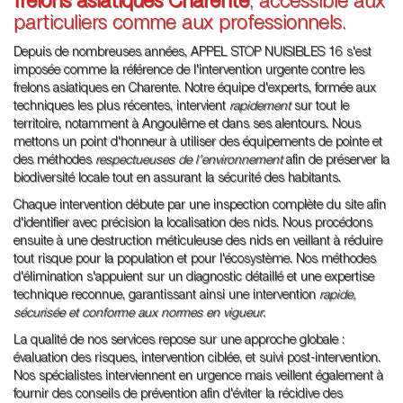
frelons asiatiques Charente
, accessible aux
particuliers comme aux professionnels.
Depuis de nombreuses années, APPEL STOP NUISIBLES 16 s'est
imposée comme la référence de l'intervention urgente contre les
frelons asiatiques en Charente. Notre équipe d'experts, formée aux
techniques les plus récentes, intervient
rapidement
sur tout le
territoire, notamment à Angoulême et dans ses alentours. Nous
mettons un point d'honneur à utiliser des équipements de pointe et
des méthodes
respectueuses de l'environnement
afin de préserver la
biodiversité locale tout en assurant la sécurité des habitants.
Chaque intervention débute par une inspection complète du site afin
d'identifier avec précision la localisation des nids. Nous procédons
ensuite à une destruction méticuleuse des nids en veillant à réduire
tout risque pour la population et pour l'écosystème. Nos méthodes
d'élimination s'appuient sur un diagnostic détaillé et une expertise
technique reconnue, garantissant ainsi une intervention
rapide,
sécurisée et conforme aux normes en vigueur
.
La qualité de nos services repose sur une approche globale :
évaluation des risques, intervention ciblée, et suivi post-intervention.
Nos spécialistes interviennent en urgence mais veillent également à
fournir des conseils de prévention afin d'éviter la récidive des