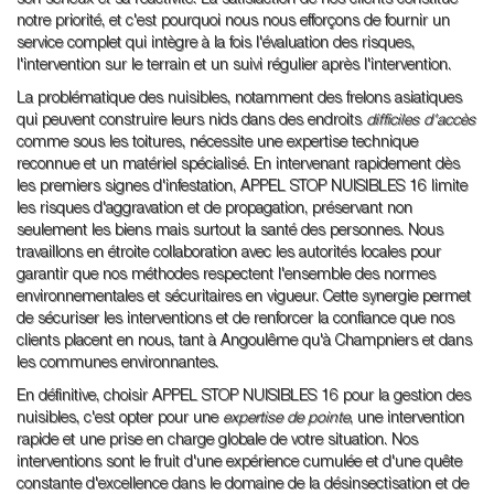
son sérieux et sa réactivité. La satisfaction de nos clients constitue
notre priorité, et c'est pourquoi nous nous efforçons de fournir un
service complet qui intègre à la fois l'évaluation des risques,
l'intervention sur le terrain et un suivi régulier après l'intervention.
La problématique des nuisibles, notamment des frelons asiatiques
qui peuvent construire leurs nids dans des endroits
difficiles d'accès
comme sous les toitures, nécessite une expertise technique
reconnue et un matériel spécialisé. En intervenant rapidement dès
les premiers signes d'infestation, APPEL STOP NUISIBLES 16 limite
les risques d'aggravation et de propagation, préservant non
seulement les biens mais surtout la santé des personnes. Nous
travaillons en étroite collaboration avec les autorités locales pour
garantir que nos méthodes respectent l'ensemble des normes
environnementales et sécuritaires en vigueur. Cette synergie permet
de sécuriser les interventions et de renforcer la confiance que nos
clients placent en nous, tant à Angoulême qu'à Champniers et dans
les communes environnantes.
En définitive, choisir APPEL STOP NUISIBLES 16 pour la gestion des
nuisibles, c'est opter pour une
expertise de pointe
, une intervention
rapide et une prise en charge globale de votre situation. Nos
interventions sont le fruit d'une expérience cumulée et d'une quête
constante d'excellence dans le domaine de la désinsectisation et de