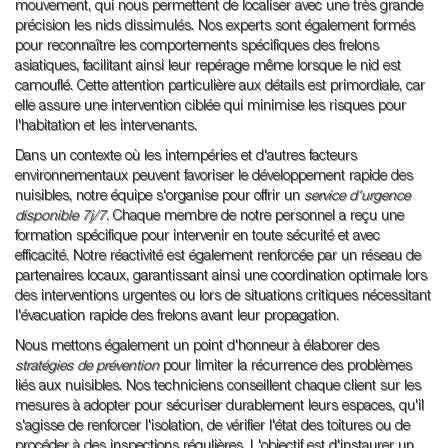
mouvement, qui nous permettent de localiser avec une très grande
précision les nids dissimulés. Nos experts sont également formés
pour reconnaître les comportements spécifiques des frelons
asiatiques, facilitant ainsi leur repérage même lorsque le nid est
camouflé. Cette attention particulière aux détails est primordiale, car
elle assure une intervention ciblée qui minimise les risques pour
l'habitation et les intervenants.
Dans un contexte où les intempéries et d'autres facteurs
environnementaux peuvent favoriser le développement rapide des
nuisibles, notre équipe s'organise pour offrir un
service d'urgence
disponible 7j/7
. Chaque membre de notre personnel a reçu une
formation spécifique pour intervenir en toute sécurité et avec
efficacité. Notre réactivité est également renforcée par un réseau de
partenaires locaux, garantissant ainsi une coordination optimale lors
des interventions urgentes ou lors de situations critiques nécessitant
l'évacuation rapide des frelons avant leur propagation.
Nous mettons également un point d'honneur à élaborer des
stratégies de prévention
pour limiter la récurrence des problèmes
liés aux nuisibles. Nos techniciens conseillent chaque client sur les
mesures à adopter pour sécuriser durablement leurs espaces, qu'il
s'agisse de renforcer l'isolation, de vérifier l'état des toitures ou de
procéder à des inspections régulières. L'objectif est d'instaurer un