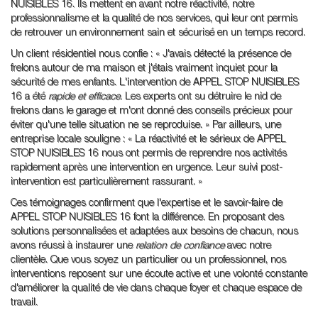
NUISIBLES 16. Ils mettent en avant notre réactivité, notre
professionnalisme et la qualité de nos services, qui leur ont permis
de retrouver un environnement sain et sécurisé en un temps record.
Un client résidentiel nous confie : « J'avais détecté la présence de
frelons autour de ma maison et j'étais vraiment inquiet pour la
sécurité de mes enfants. L'intervention de APPEL STOP NUISIBLES
16 a été
rapide et efficace
. Les experts ont su détruire le nid de
frelons dans le garage et m'ont donné des conseils précieux pour
éviter qu'une telle situation ne se reproduise. » Par ailleurs, une
entreprise locale souligne : « La réactivité et le sérieux de APPEL
STOP NUISIBLES 16 nous ont permis de reprendre nos activités
rapidement après une intervention en urgence. Leur suivi post-
intervention est particulièrement rassurant. »
Ces témoignages confirment que l'expertise et le savoir-faire de
APPEL STOP NUISIBLES 16 font la différence. En proposant des
solutions personnalisées et adaptées aux besoins de chacun, nous
avons réussi à instaurer une
relation de confiance
avec notre
clientèle. Que vous soyez un particulier ou un professionnel, nos
interventions reposent sur une écoute active et une volonté constante
d'améliorer la qualité de vie dans chaque foyer et chaque espace de
travail.