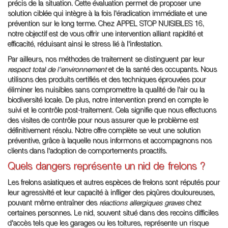
précis de la situation. Cette évaluation permet de proposer une
solution ciblée qui intègre à la fois l'éradication immédiate et une
prévention sur le long terme. Chez APPEL STOP NUISIBLES 16,
notre objectif est de vous offrir une intervention alliant rapidité et
efficacité, réduisant ainsi le stress lié à l'infestation.
Par ailleurs, nos méthodes de traitement se distinguent par leur
respect total de l'environnement
et de la santé des occupants. Nous
utilisons des produits certifiés et des techniques éprouvées pour
éliminer les nuisibles sans compromettre la qualité de l'air ou la
biodiversité locale. De plus, notre intervention prend en compte le
suivi et le contrôle post-traitement. Cela signifie que nous effectuons
des visites de contrôle pour nous assurer que le problème est
définitivement résolu. Notre offre complète se veut une solution
préventive, grâce à laquelle nous informons et accompagnons nos
clients dans l'adoption de comportements proactifs.
Quels dangers représente un nid de frelons ?
Les frelons asiatiques et autres espèces de frelons sont réputés pour
leur agressivité et leur capacité à infliger des piqûres douloureuses,
pouvant même entraîner des
réactions allergiques graves
chez
certaines personnes. Le nid, souvent situé dans des recoins difficiles
d'accès tels que les garages ou les toitures, représente un risque