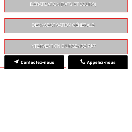
DÉRATISATION (RATS ET SOURIS)
DÉSINSECTISATION GÉNÉRALE
INTERVENTION D’URGENCE 7J/7
Contactez-nous
Appelez-nous
ZONE D'INTERVENTION
Nous intervenons dans toute la Charente
APPEL STOP NUISIBLES 16 est implanté au coeur à
Angoulême et nous intervenons dans toute la