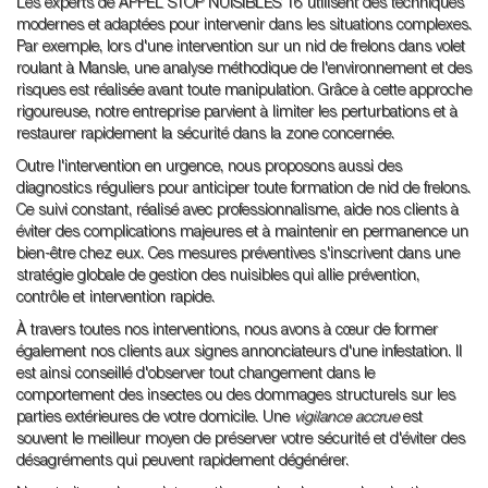
Les experts de APPEL STOP NUISIBLES 16 utilisent des techniques
modernes et adaptées pour intervenir dans les situations complexes.
Par exemple, lors d'une intervention sur un nid de frelons dans volet
roulant à Mansle, une analyse méthodique de l'environnement et des
risques est réalisée avant toute manipulation. Grâce à cette approche
rigoureuse, notre entreprise parvient à limiter les perturbations et à
restaurer rapidement la sécurité dans la zone concernée.
Outre l'intervention en urgence, nous proposons aussi des
diagnostics réguliers pour anticiper toute formation de nid de frelons.
Ce suivi constant, réalisé avec professionnalisme, aide nos clients à
éviter des complications majeures et à maintenir en permanence un
bien-être chez eux. Ces mesures préventives s'inscrivent dans une
stratégie globale de gestion des nuisibles qui allie prévention,
contrôle et intervention rapide.
À travers toutes nos interventions, nous avons à cœur de former
également nos clients aux signes annonciateurs d'une infestation. Il
est ainsi conseillé d'observer tout changement dans le
comportement des insectes ou des dommages structurels sur les
parties extérieures de votre domicile. Une
vigilance accrue
est
souvent le meilleur moyen de préserver votre sécurité et d'éviter des
désagréments qui peuvent rapidement dégénérer.