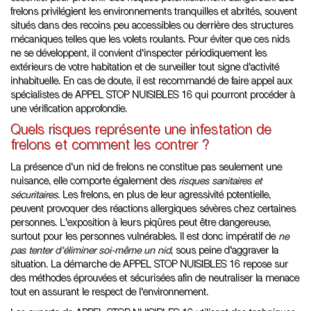
frelons privilégient les environnements tranquilles et abrités, souvent
situés dans des recoins peu accessibles ou derrière des structures
mécaniques telles que les volets roulants. Pour éviter que ces nids
ne se développent, il convient d'inspecter périodiquement les
extérieurs de votre habitation et de surveiller tout signe d'activité
inhabituelle. En cas de doute, il est recommandé de faire appel aux
spécialistes de APPEL STOP NUISIBLES 16 qui pourront procéder à
une vérification approfondie.
Quels risques représente une infestation de
frelons et comment les contrer ?
La présence d'un nid de frelons ne constitue pas seulement une
nuisance, elle comporte également des
risques sanitaires et
sécuritaires
. Les frelons, en plus de leur agressivité potentielle,
peuvent provoquer des réactions allergiques sévères chez certaines
personnes. L'exposition à leurs piqûres peut être dangereuse,
surtout pour les personnes vulnérables. Il est donc impératif de
ne
pas tenter d'éliminer soi-même un nid
, sous peine d'aggraver la
situation. La démarche de APPEL STOP NUISIBLES 16 repose sur
des méthodes éprouvées et sécurisées afin de neutraliser la menace
tout en assurant le respect de l'environnement.