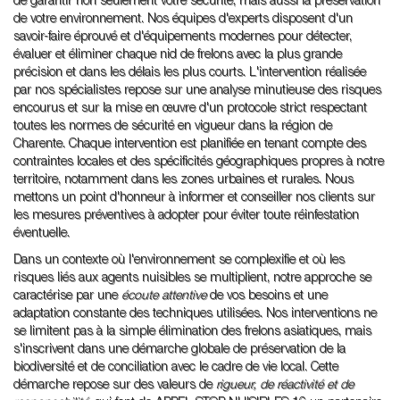
de garantir non seulement votre sécurité, mais aussi la préservation
de votre environnement. Nos équipes d'experts disposent d'un
savoir-faire éprouvé et d'équipements modernes pour détecter,
évaluer et éliminer chaque nid de frelons avec la plus grande
précision et dans les délais les plus courts. L'intervention réalisée
par nos spécialistes repose sur une analyse minutieuse des risques
encourus et sur la mise en œuvre d'un protocole strict respectant
toutes les normes de sécurité en vigueur dans la région de
Charente. Chaque intervention est planifiée en tenant compte des
contraintes locales et des spécificités géographiques propres à notre
territoire, notamment dans les zones urbaines et rurales. Nous
mettons un point d'honneur à informer et conseiller nos clients sur
les mesures préventives à adopter pour éviter toute réinfestation
éventuelle.
Dans un contexte où l'environnement se complexifie et où les
risques liés aux agents nuisibles se multiplient, notre approche se
caractérise par une
écoute attentive
de vos besoins et une
adaptation constante des techniques utilisées. Nos interventions ne
se limitent pas à la simple élimination des frelons asiatiques, mais
s'inscrivent dans une démarche globale de préservation de la
biodiversité et de conciliation avec le cadre de vie local. Cette
démarche repose sur des valeurs de
rigueur, de réactivité et de