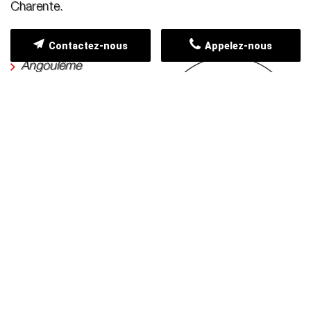
Charente.
Contactez-nous
Appelez-nous
Angoulême
Gond-Pontouvre
Saint-Yrieix-sur-
Charente
Isle-d'Espagnac
Saint-Michel
Soyaux