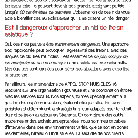
sphérique
et se trouvent souvent en hauteur, sur les arbres ou sous
les avant-toits. Ils peuvent devenir très grands, atteignant parfois
jusqu'à
80 centimètres de diamètre
. L'observation de ces nids vous
aide à identifier ces nuisibles avant qu'ils ne posent un réel danger.
Est-il dangereux d'approcher un nid de frelon
asiatique ?
Oui, ces nids peuvent être
extrêmement dangereux
. Une approche
trop rapprochée peut provoquer l'agressivité des frelons, avec des
risques de piqûres multiples. Il est essentiel de
ne pas essayer de
les manipuler
ou de les déranger sans assistance professionnelle.
Nos équipes sont formées pour gérer ces situations avec expertise
et prudence.
Par ailleurs, les interventions de APPEL STOP NUISIBLES 16
reposent sur une organisation rigoureuse et une coordination étroite
avec les services locaux. Nos experts, formés spécifiquement à la
gestion des espèces invasives, évaluent chaque situation avec
précision et déterminent la stratégie la mieux adaptée pour le retrait
du nid de frelon asiatique en Charente. En combinant des outils
modernes et des techniques éprouvées, nous sommes capables
d'intervenir dans des environnements variés, que ce soit en zones
résidentielles, rurales ou industrielles. La sécurité de nos clients