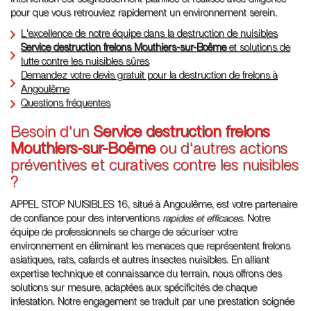
intervention est soigneusement planifiée et réalisée avec diligence
pour que vous retrouviez rapidement un environnement serein.
L'excellence de notre équipe dans la destruction de nuisibles
Service destruction frelons Mouthiers-sur-Boëme
et solutions de
lutte contre les nuisibles sûres
Demandez votre devis gratuit pour la destruction de frelons à
Angoulême
Questions fréquentes
Besoin d'un
Service destruction frelons
Mouthiers-sur-Boëme
ou d'autres actions
préventives et curatives contre les nuisibles
?
APPEL STOP NUISIBLES 16, situé à Angoulême, est votre partenaire
de confiance pour des interventions
rapides et efficaces
. Notre
équipe de professionnels se charge de sécuriser votre
environnement en éliminant les menaces que représentent frelons
asiatiques, rats, cafards et autres insectes nuisibles. En alliant
expertise technique et connaissance du terrain, nous offrons des
solutions sur mesure, adaptées aux spécificités de chaque
infestation. Notre engagement se traduit par une prestation soignée