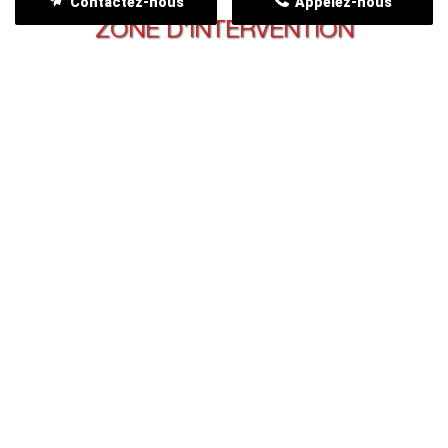
Contactez-nous
Appelez-nous
ZONE D'INTERVENTION
Nous intervenons dans toute la Charente
APPEL STOP NUISIBLES 16 est implanté au coeur à
Angoulême et nous intervenons dans toute la
Charente.
Angoulême
Gond-Pontouvre
Saint-Yrieix-sur-
Charente
Isle-d'Espagnac
Saint-Michel