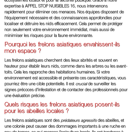
écosystèmes locaux et pour la sécurité publique. Grâce à notre
expertise à APPEL STOP NUISIBLES 16, nous intervenons
rapidement pour éliminer ces menaces. Nos équipes disposent de
l'équipement nécessaire et des connaissances approfondies pour
localiser et détruire les nids efficacement. Cela permet de protéger
non seulement votre environnement immédiat, mais aussi de
minimiser les risques pour la faune environnante.
Pourquoi les frelons asiatiques envahissent-ils
mon espace ?
Les frelons asiatiques cherchent des lieux abrités et souvent en
hauteur pour établir leurs nids, comme dans les arbres ou les avant-
toits. Cela les rapproche des habitations humaines. Si votre
environnement est accessible et présente ces caractéristiques, vous
pourriez être une cible potentielle. Il est
crucial
de surveiller les
signes précoces d'infestation et de contacter des professionnels pour
une évaluation précise.
Quels risques les frelons asiatiques posent-ils
pour les abeilles locales ?
Les frelons asiatiques sont des
prédateurs agressifs
des abeilles, et
une colonie peut causer des dommages importants à une ruche en