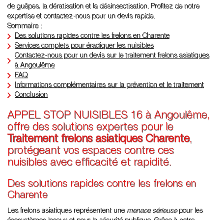
de guêpes, la dératisation et la désinsectisation. Profitez de notre
expertise et contactez-nous pour un devis rapide.
Sommaire :
Des solutions rapides contre les frelons en Charente
Services complets pour éradiquer les nuisibles
Contactez-nous pour un devis sur le traitement frelons asiatiques
à Angoulême
FAQ
Informations complémentaires sur la prévention et le traitement
Conclusion
APPEL STOP NUISIBLES 16 à Angoulême,
offre des solutions expertes pour le
Traitement frelons asiatiques Charente
,
protégeant vos espaces contre ces
nuisibles avec efficacité et rapidité.
Des solutions rapides contre les frelons en
Charente
Les frelons asiatiques représentent une
menace sérieuse
pour les