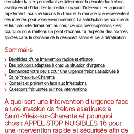
complète du site, permettant de déterminer la densité des frelons
asiatiques et d'identifier le meilleur moyen d'intervenir. En agissant
rapidement, nous réduisons le stress et la menace que représentent
ces insectes pour votre environnement. La satisfaction de nos clients
et leur sécurité demeurent au cœur de nos préoccupations, c'est
pourquoi nous mettons un point d'honneur à respecter des normes
strictes dans le domaine de la désinsectisation et de la dératisation.
Sommaire
Bénéficiez d'une intervention rapide et efficace
Des solutions adaptées à chaque situation d'urgence
Demandez votre devis pour une urgence frelons asiatiques à
Saint-Yrieix-sur-Charente
Conseils et prévention face aux infestations
Questions fréquentes sur nos interventions
À quoi sert une intervention d'urgence face
à une invasion de frelons asiatiques à
Saint-Yrieix-sur-Charente et pourquoi
choisir APPEL STOP NUISIBLES 16 pour
une intervention rapide et sécurisée afin de