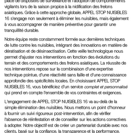
place de dispositifs de surveillance et l'adoption de comportements
vigilants lors de la saison propice à la nidification des frelons
asiatiques. Grâce à cette approche globale, APPEL STOP NUISIBLES
16 s'engage non seulement à éliminer les nuisibles, mais également
à vous accompagner de manière préventive pour garantir une
tranquillité durable.
Notre équipe reste constamment formée aux dernières techniques
de lutte contre les nuisibles, intégrant des innovations en matière de
dératisation et de désinsectisation. Cette veille technologique nous
permet d'ajuster nos interventions en fonction des évolutions du
terrain et des comportements des frelons asiatiques. La réussite de
nos interventions repose sur la combinaison d'une expertise
technique pointue, d'une réactivité sans faille et d'une connaissance
approfondie des spécificités locales. En choisissant APPEL STOP
NUISIBLES 16, vous bénéficiez d'un service
complet et personnalisé
qui prend en compte l'ensemble de vos contraintes et exigences.
L'engagement de APPEL STOP NUISIBLES 16 va au-delà de la
simple élimination des nuisibles. Nous mettons un point d'honneur
à fournir un suivi rigoureux post-intervention, afin de vérifier
l'absence de réinfestation et de conseiller sur les actions correctives
à adopter. Notre objectif est de créer un partenariat durable avec nos
clients, basé sur la confiance, la transparence et la performance.