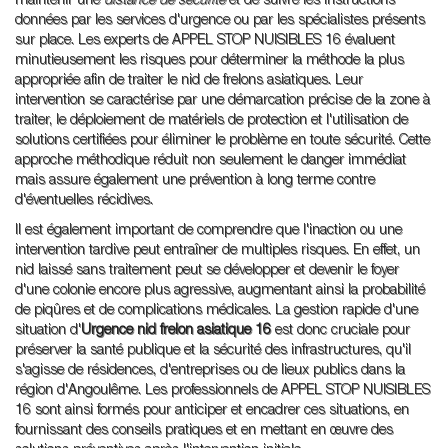
maintenir une
distance de sécurité
et de suivre les instructions
données par les services d'urgence ou par les spécialistes présents
sur place. Les experts de APPEL STOP NUISIBLES 16 évaluent
minutieusement les risques pour déterminer la méthode la plus
appropriée afin de traiter le nid de frelons asiatiques. Leur
intervention se caractérise par une démarcation précise de la zone à
traiter, le déploiement de matériels de protection et l'utilisation de
solutions certifiées pour éliminer le problème en toute sécurité. Cette
approche méthodique réduit non seulement le danger immédiat
mais assure également une prévention à long terme contre
d'éventuelles récidives.
Il est également important de comprendre que l'inaction ou une
intervention tardive peut entraîner de multiples risques. En effet, un
nid laissé sans traitement peut se développer et devenir le foyer
d'une colonie encore plus agressive, augmentant ainsi la probabilité
de piqûres et de complications médicales. La gestion rapide d'une
situation d'
Urgence nid frelon asiatique 16
est donc cruciale pour
préserver la santé publique et la sécurité des infrastructures, qu'il
s'agisse de résidences, d'entreprises ou de lieux publics dans la
région d'Angoulême. Les professionnels de APPEL STOP NUISIBLES
16 sont ainsi formés pour anticiper et encadrer ces situations, en
fournissant des conseils pratiques et en mettant en œuvre des