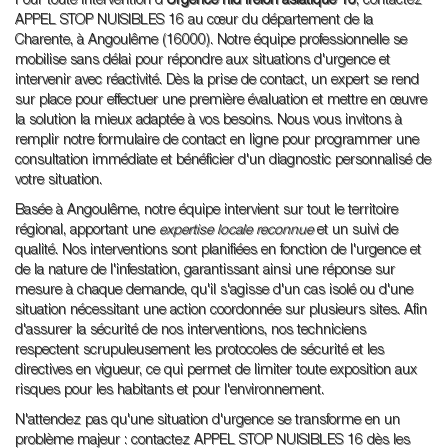
Pour toute intervention d'
Urgence nid frelon asiatique 16
, contactez
APPEL STOP NUISIBLES 16 au cœur du département de la
Charente, à Angoulême (16000). Notre équipe professionnelle se
mobilise sans délai pour répondre aux situations d'urgence et
intervenir avec réactivité. Dès la prise de contact, un expert se rend
sur place pour effectuer une première évaluation et mettre en œuvre
la solution la mieux adaptée à vos besoins. Nous vous invitons à
remplir notre formulaire de contact en ligne pour programmer une
consultation immédiate et bénéficier d'un diagnostic personnalisé de
votre situation.
Basée à Angoulême, notre équipe intervient sur tout le territoire
régional, apportant une
expertise locale reconnue
et un suivi de
qualité. Nos interventions sont planifiées en fonction de l'urgence et
de la nature de l'infestation, garantissant ainsi une réponse sur
mesure à chaque demande, qu'il s'agisse d'un cas isolé ou d'une
situation nécessitant une action coordonnée sur plusieurs sites. Afin
d'assurer la sécurité de nos interventions, nos techniciens
respectent scrupuleusement les protocoles de sécurité et les
directives en vigueur, ce qui permet de limiter toute exposition aux
risques pour les habitants et pour l'environnement.
N'attendez pas qu'une situation d'urgence se transforme en un
problème majeur : contactez APPEL STOP NUISIBLES 16 dès les