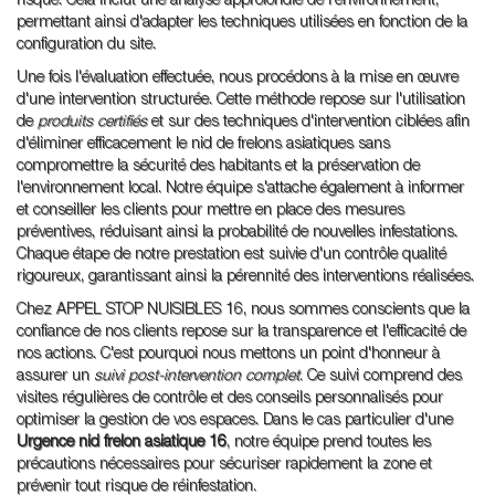
risque. Cela inclut une analyse approfondie de l'environnement,
permettant ainsi d'adapter les techniques utilisées en fonction de la
configuration du site.
Une fois l'évaluation effectuée, nous procédons à la mise en œuvre
d'une intervention structurée. Cette méthode repose sur l'utilisation
de
produits certifiés
et sur des techniques d'intervention ciblées afin
d'éliminer efficacement le nid de frelons asiatiques sans
compromettre la sécurité des habitants et la préservation de
l'environnement local. Notre équipe s'attache également à informer
et conseiller les clients pour mettre en place des mesures
préventives, réduisant ainsi la probabilité de nouvelles infestations.
Chaque étape de notre prestation est suivie d'un contrôle qualité
rigoureux, garantissant ainsi la pérennité des interventions réalisées.
Chez APPEL STOP NUISIBLES 16, nous sommes conscients que la
confiance de nos clients repose sur la transparence et l'efficacité de
nos actions. C'est pourquoi nous mettons un point d'honneur à
assurer un
suivi post-intervention complet
. Ce suivi comprend des
visites régulières de contrôle et des conseils personnalisés pour
optimiser la gestion de vos espaces. Dans le cas particulier d'une
Urgence nid frelon asiatique 16
, notre équipe prend toutes les
précautions nécessaires pour sécuriser rapidement la zone et
prévenir tout risque de réinfestation.